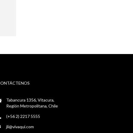
CONTÁCTENOS
Tabancura 1356, Vitacura,
Región Metropolitana, Chile
(+56 2) 2217 5555
jli@vivaqui.com