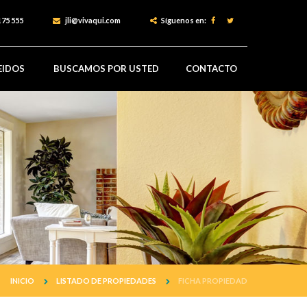
175 555
jli@vivaqui.com
Síguenos en:
EIDOS
BUSCAMOS POR USTED
CONTACTO
INICIO
LISTADO DE PROPIEDADES
FICHA PROPIEDAD