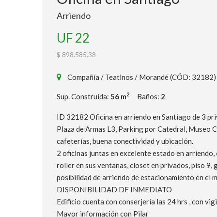
Arriendo
UF 22
$ 898.585,38
Compañía / Teatinos / Morandé (CÓD: 32182)
2
Sup. Construida:
56 m
Baños:
2
ID 32182 Oficina en arriendo en Santiago de 3 pri
Plaza de Armas L3, Parking por Catedral, Museo Ch
cafeterías, buena conectividad y ubicación.
2 oficinas juntas en excelente estado en arriendo,
roller en sus ventanas, closet en privados, piso 9
posibilidad de arriendo de estacionamiento en el m
DISPONIBILIDAD DE INMEDIATO
Edificio cuenta con conserjería las 24 hrs , con vi
Mayor información con Pilar